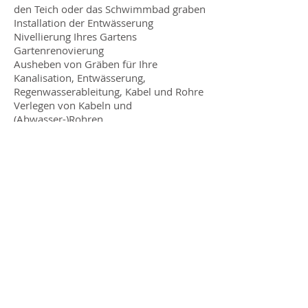
den Teich oder das Schwimmbad graben
Installation der Entwässerung
Nivellierung Ihres Gartens
Gartenrenovierung
Ausheben von Gräben für Ihre
Kanalisation, Entwässerung,
Regenwasserableitung, Kabel und Rohre
Verlegen von Kabeln und
(Abwasser-)Rohren
Bäume, Pflanzen oder Sträucher fällen
Aushub Ihrer Pflasterung
Entwässerung von Obstgärten
Zu- und Abfuhr von Sand
Aushub von Trampolinen, Whirlpool
oder Schwimmbad
Bau einer Regenwasserentwässerung
Landschaftsbau
Andere
Neben den regulären Bau- und
Wartungsarbeiten verfügen wir
mittlerweile auch über umfangreiche