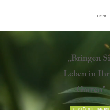
BART PEETERS
HOVENIERS
Heim
„Bringen S
Leben in Ih
Garten"
einen Termin machen